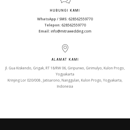
HUBUNGI KAMI
WhatsApp / SMS:
628562559770
Telepon:
628562559770
Email:
info@mitrawedding.com
ALAMAT KAMI
Jl. Gua Kiskendo, Grigak, RT 18/RW 06, Giripurwo, Girimulyo, Kulon Progo,
Yogyakarta
Krinjing Lor 020/008 , Jatisarono, Nanggulan, Kulon Progo, Yogyakarta,
Indonesia